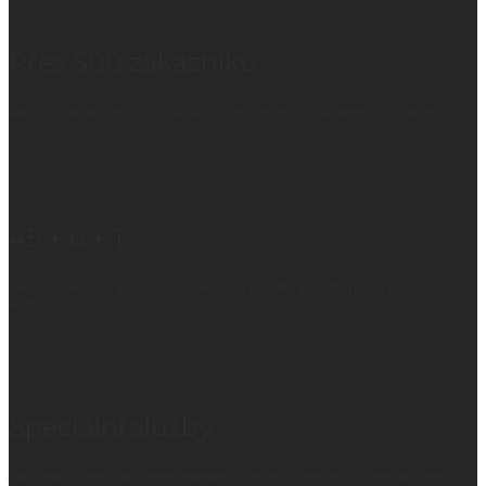
Přes 500 zákazníků
Aktivně a opakovaně s námi spolupracuje více než 500 spokojených zákazníků.
45 + 6 + 1
Přes 40 vědeckých publikací, 6 vědeckých projektů a vlastní patent na zpracování
dávek.
Speciální služby
Jako jediní v Česku dokážeme zabezpečit semeno z mrtvého zvířete. Jako jediní