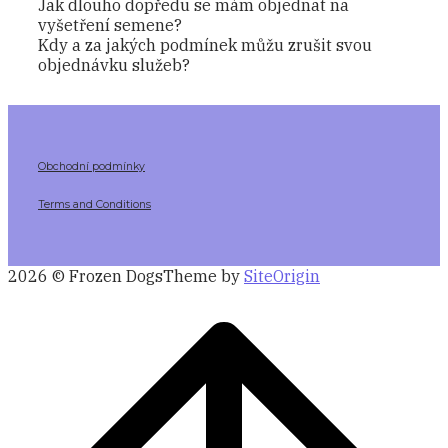
Jak dlouho dopředu se mám objednat na
vyšetření semene?
Kdy a za jakých podmínek můžu zrušit svou
objednávku služeb?
Obchodní podmínky
Terms and Conditions
2026 © Frozen Dogs
Theme by
SiteOrigin
Scroll
to
top