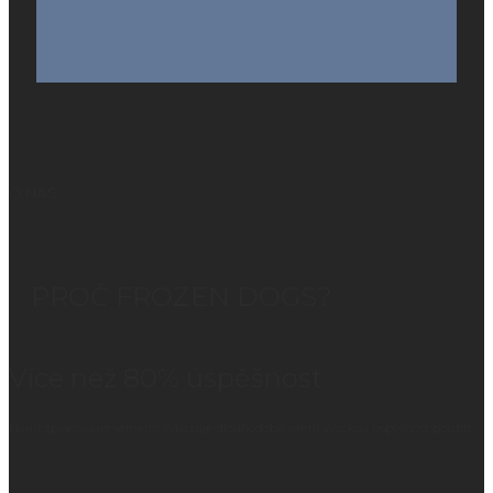
O NÁS
PROČ FROZEN DOGS?
Více než 80% úspěšnost
Námi zpracované semeno vykazuje dlouhodobě velmi vysokou úspěšnost použití.