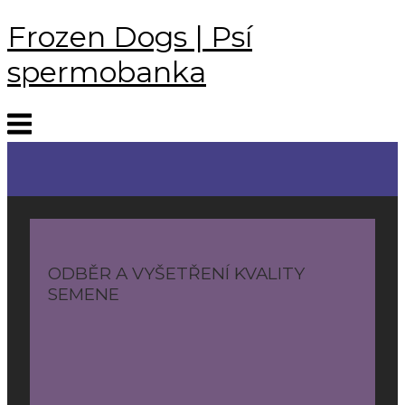
Skip
Frozen Dogs | Psí
to
content
spermobanka
Menu
ODBĚR A VYŠETŘENÍ KVALITY
SEMENE